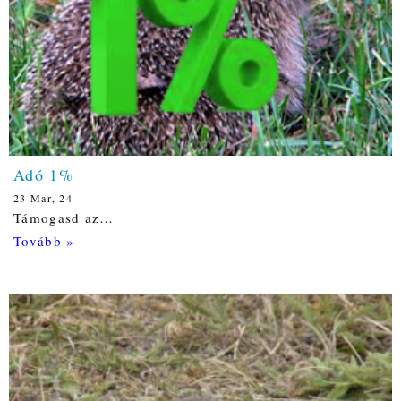
Adó 1%
23
Mar, 24
Támogasd az…
Tovább »