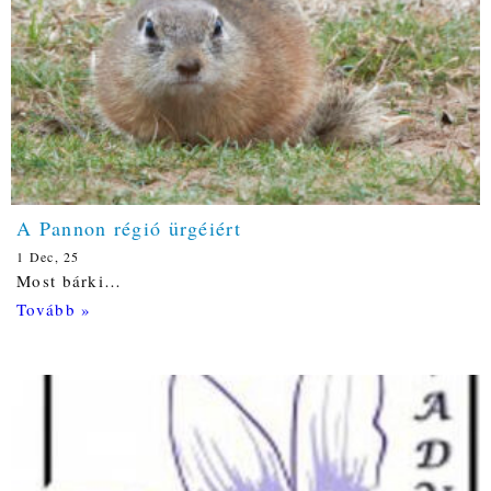
A Pannon régió ürgéiért
1
Dec, 25
Most bárki…
Tovább »