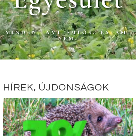
MINDEN, AMI EMLŐS. ÉS AMI
NEM.
HÍREK, ÚJDONSÁGOK