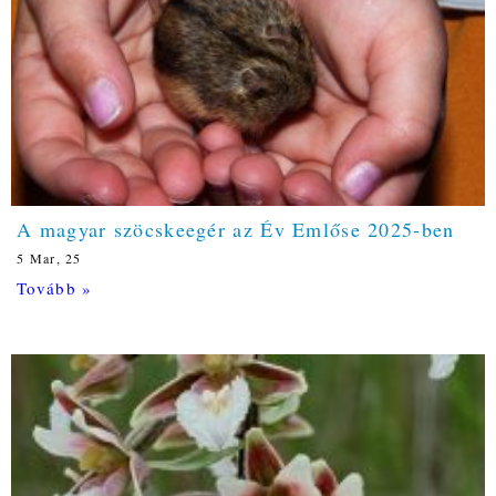
A magyar szöcskeegér az Év Emlőse 2025-ben
5
Mar, 25
Tovább »