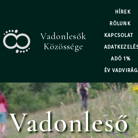
HÍREK
RÓLUNK
Vadonlesők
KAPCSOLAT
Közössége
ADATKEZELÉ
ADÓ 1%
ÉV VADVIRÁG
Vadonleső