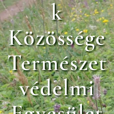
k
Közössége
Természet
védelmi
Egyesület