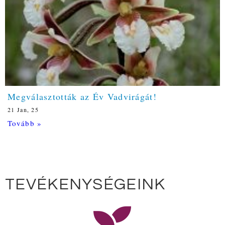
Megválasztották az Év Vadvirágát!
21
Jan, 25
Tovább »
TEVÉKENYSÉGEINK